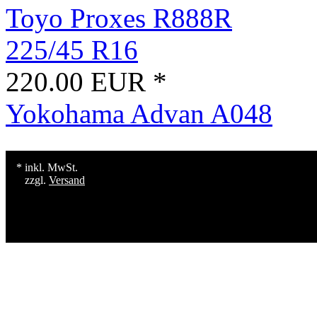
Toyo Proxes R888R
225/45 R16
220.00 EUR *
Yokohama Advan A048
* inkl. MwSt.
zzgl.
Versand
Konzept, Gestaltung und Erstellu